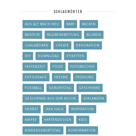
SCHLAGWÖRTER
AUS ALT MACH NEU
BABY
BACKEN
BASTELN
BILDBEARBEITUNG
BLUMEN
CHALKBOARD
CREATE
DEKORATION
DIY
DOWNLOAD
ETIKETTEN
FASTENZEIT
FOOD
FOTOBÜCHER
FOTOGRAFIE
FREEBIE
FRÜHLING
FUSSBALL
GEBURTSTAG
GESCHENKE
GESCHENKE AUS DER KÜCHE
GIRLANDEN
HERBST
IKEA HACK
INSPIRATION
KAFFEE
KARTENDESIGN
KIDS
KINDERGEBURTSTAG
KONFIRMATION