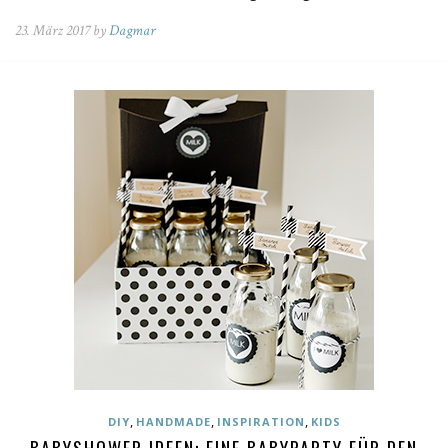
23. März 2017 by
Dagmar
,
,
,
DIY
HANDMADE
INSPIRATION
KIDS
BABYSHOWER IDEEN: EINE BABYPARTY FÜR DEN