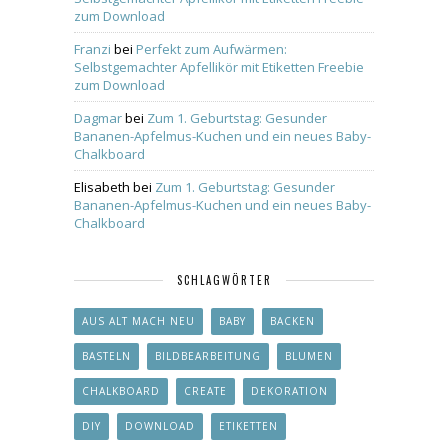
zum Download
Franzi
bei
Perfekt zum Aufwärmen:
Selbstgemachter Apfellikör mit Etiketten Freebie
zum Download
Dagmar
bei
Zum 1. Geburtstag: Gesunder
Bananen-Apfelmus-Kuchen und ein neues Baby-
Chalkboard
Elisabeth
bei
Zum 1. Geburtstag: Gesunder
Bananen-Apfelmus-Kuchen und ein neues Baby-
Chalkboard
SCHLAGWÖRTER
AUS ALT MACH NEU
BABY
BACKEN
BASTELN
BILDBEARBEITUNG
BLUMEN
CHALKBOARD
CREATE
DEKORATION
DIY
DOWNLOAD
ETIKETTEN