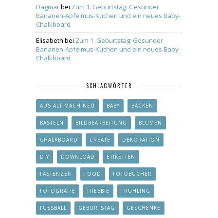
Dagmar
bei
Zum 1. Geburtstag: Gesunder
Bananen-Apfelmus-Kuchen und ein neues Baby-
Chalkboard
Elisabeth
bei
Zum 1. Geburtstag: Gesunder
Bananen-Apfelmus-Kuchen und ein neues Baby-
Chalkboard
SCHLAGWÖRTER
AUS ALT MACH NEU
BABY
BACKEN
BASTELN
BILDBEARBEITUNG
BLUMEN
CHALKBOARD
CREATE
DEKORATION
DIY
DOWNLOAD
ETIKETTEN
FASTENZEIT
FOOD
FOTOBÜCHER
FOTOGRAFIE
FREEBIE
FRÜHLING
FUSSBALL
GEBURTSTAG
GESCHENKE