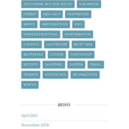
GESCHENKE AUS DER KÜCHE
GIRLANDEN
HERBST
IKEA HACK
INSPIRATION
KAFFEE
KARTENDESIGN
KIDS
KINDERGEBURTSTAG
KONFIRMATION
LIFESTYLE
LIGHTROOM
MUST HAVE
MUTTERTAG
OSTERN
PHOTOSHOP
REZEPTE
SHOPPING
SUPPEN
TRAVEL
TRINKEN
VORSPEISEN
WEIHNACHTEN
WINTER
ARCHIV
April 2021
November 2018