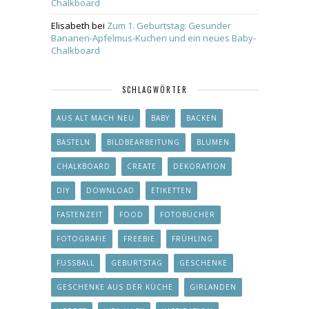
Chalkboard
Elisabeth
bei
Zum 1. Geburtstag: Gesunder
Bananen-Apfelmus-Kuchen und ein neues Baby-
Chalkboard
SCHLAGWÖRTER
AUS ALT MACH NEU
BABY
BACKEN
BASTELN
BILDBEARBEITUNG
BLUMEN
CHALKBOARD
CREATE
DEKORATION
DIY
DOWNLOAD
ETIKETTEN
FASTENZEIT
FOOD
FOTOBÜCHER
FOTOGRAFIE
FREEBIE
FRÜHLING
FUSSBALL
GEBURTSTAG
GESCHENKE
GESCHENKE AUS DER KÜCHE
GIRLANDEN