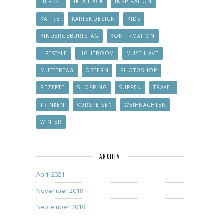
HERBST
IKEA HACK
INSPIRATION
KAFFEE
KARTENDESIGN
KIDS
KINDERGEBURTSTAG
KONFIRMATION
LIFESTYLE
LIGHTROOM
MUST HAVE
MUTTERTAG
OSTERN
PHOTOSHOP
REZEPTE
SHOPPING
SUPPEN
TRAVEL
TRINKEN
VORSPEISEN
WEIHNACHTEN
WINTER
ARCHIV
April 2021
November 2018
September 2018