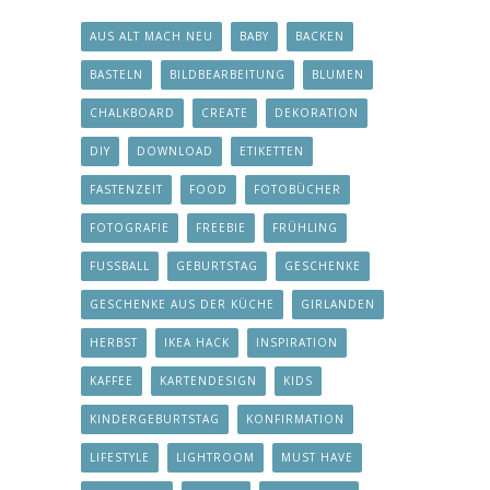
AUS ALT MACH NEU
BABY
BACKEN
BASTELN
BILDBEARBEITUNG
BLUMEN
CHALKBOARD
CREATE
DEKORATION
DIY
DOWNLOAD
ETIKETTEN
FASTENZEIT
FOOD
FOTOBÜCHER
FOTOGRAFIE
FREEBIE
FRÜHLING
FUSSBALL
GEBURTSTAG
GESCHENKE
GESCHENKE AUS DER KÜCHE
GIRLANDEN
HERBST
IKEA HACK
INSPIRATION
KAFFEE
KARTENDESIGN
KIDS
KINDERGEBURTSTAG
KONFIRMATION
LIFESTYLE
LIGHTROOM
MUST HAVE