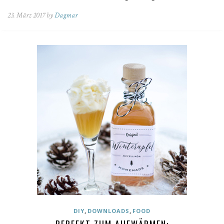
23. März 2017 by
Dagmar
,
,
DIY
DOWNLOADS
FOOD
PERFEKT ZUM AUFWÄRMEN: