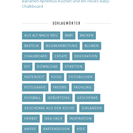
Bananen-Apfelmus-Kuchen und ein neues Baby-
Chalkboard
SCHLAGWÖRTER
AUS ALT MACH NEU
BABY
BACKEN
BASTELN
BILDBEARBEITUNG
BLUMEN
CHALKBOARD
CREATE
DEKORATION
DIY
DOWNLOAD
ETIKETTEN
FASTENZEIT
FOOD
FOTOBÜCHER
FOTOGRAFIE
FREEBIE
FRÜHLING
FUSSBALL
GEBURTSTAG
GESCHENKE
GESCHENKE AUS DER KÜCHE
GIRLANDEN
HERBST
IKEA HACK
INSPIRATION
KAFFEE
KARTENDESIGN
KIDS