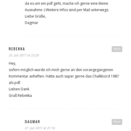
da es um ein pdf geht, mache ich gerne eine kleine
Ausnahme :) Weitere Infos sind per Mail unterwegs.
Liebe Grüße,
Dagmar
REBEKKA
Reply
25. Juli 2017 at 23:20
Hey,
sofern möglich wurde ich mich gerne an den vorangegangenen
Kommentar anheften. Hätte auch super gerne das Chalkbord 1987
als pdf.
Lieben Dank
Gruß Rebekka
DAGMAR
Reply
27. Juli 2017 at 21:16