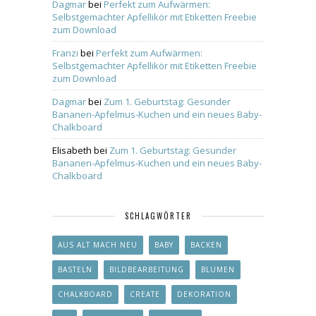
Dagmar
bei
Perfekt zum Aufwärmen:
Selbstgemachter Apfellikör mit Etiketten Freebie
zum Download
Franzi
bei
Perfekt zum Aufwärmen:
Selbstgemachter Apfellikör mit Etiketten Freebie
zum Download
Dagmar
bei
Zum 1. Geburtstag: Gesunder
Bananen-Apfelmus-Kuchen und ein neues Baby-
Chalkboard
Elisabeth
bei
Zum 1. Geburtstag: Gesunder
Bananen-Apfelmus-Kuchen und ein neues Baby-
Chalkboard
SCHLAGWÖRTER
AUS ALT MACH NEU
BABY
BACKEN
BASTELN
BILDBEARBEITUNG
BLUMEN
CHALKBOARD
CREATE
DEKORATION