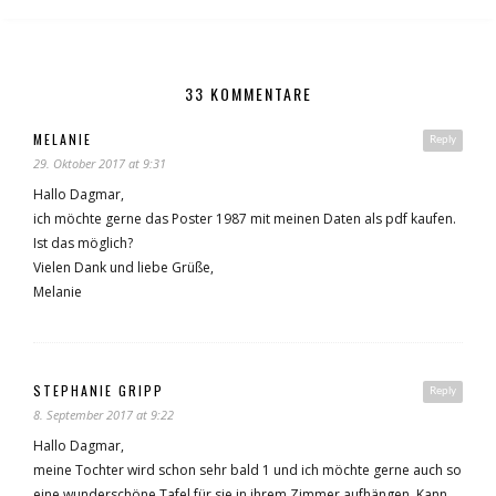
33 KOMMENTARE
MELANIE
Reply
29. Oktober 2017 at 9:31
Hallo Dagmar,
ich möchte gerne das Poster 1987 mit meinen Daten als pdf kaufen.
Ist das möglich?
Vielen Dank und liebe Grüße,
Melanie
STEPHANIE GRIPP
Reply
8. September 2017 at 9:22
Hallo Dagmar,
meine Tochter wird schon sehr bald 1 und ich möchte gerne auch so
eine wunderschöne Tafel für sie in ihrem Zimmer aufhängen. Kann