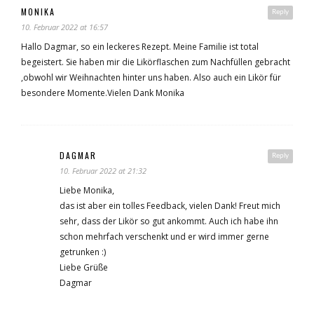
MONIKA
Reply
10. Februar 2022 at 16:57
Hallo Dagmar, so ein leckeres Rezept. Meine Familie ist total
begeistert. Sie haben mir die Likörflaschen zum Nachfüllen gebracht
,obwohl wir Weihnachten hinter uns haben. Also auch ein Likör für
besondere Momente.Vielen Dank Monika
DAGMAR
Reply
10. Februar 2022 at 21:32
Liebe Monika,
das ist aber ein tolles Feedback, vielen Dank! Freut mich
sehr, dass der Likör so gut ankommt. Auch ich habe ihn
schon mehrfach verschenkt und er wird immer gerne
getrunken :)
Liebe Grüße
Dagmar