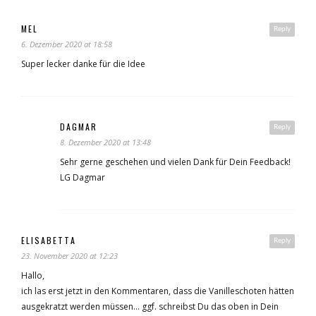
MEL
Reply
6. Dezember 2020 at 18:58
Super lecker danke für die Idee
DAGMAR
Reply
8. Dezember 2020 at 13:48
Sehr gerne geschehen und vielen Dank für Dein Feedback!
LG Dagmar
ELISABETTA
Reply
23. November 2020 at 12:23
Hallo,
ich las erst jetzt in den Kommentaren, dass die Vanilleschoten hätten
ausgekratzt werden müssen… ggf. schreibst Du das oben in Dein