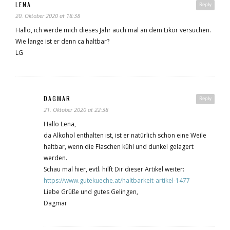
LENA
Reply
20. Oktober 2020 at 18:38
Hallo, ich werde mich dieses Jahr auch mal an dem Likör versuchen.
Wie lange ist er denn ca haltbar?
LG
DAGMAR
Reply
21. Oktober 2020 at 22:38
Hallo Lena,
da Alkohol enthalten ist, ist er natürlich schon eine Weile
haltbar, wenn die Flaschen kühl und dunkel gelagert
werden.
Schau mal hier, evtl. hilft Dir dieser Artikel weiter:
https://www.gutekueche.at/haltbarkeit-artikel-1477
Liebe Grüße und gutes Gelingen,
Dagmar