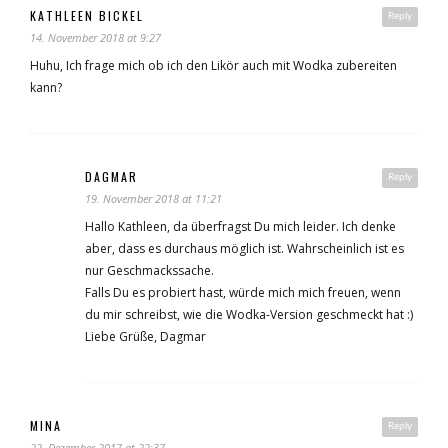
KATHLEEN BICKEL
Reply
14. November 2018 at 9:27
Huhu, Ich frage mich ob ich den Likör auch mit Wodka zubereiten
kann?
DAGMAR
Reply
19. November 2018 at 11:21
Hallo Kathleen, da überfragst Du mich leider. Ich denke
aber, dass es durchaus möglich ist. Wahrscheinlich ist es
nur Geschmackssache.
Falls Du es probiert hast, würde mich mich freuen, wenn
du mir schreibst, wie die Wodka-Version geschmeckt hat :)
Liebe Grüße, Dagmar
MINA
Reply
22. Dezember 2017 at 22:37