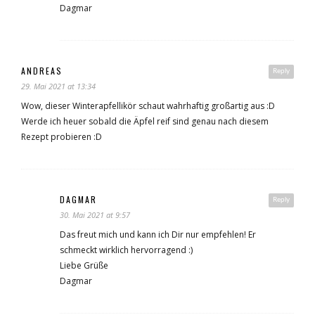
Dagmar
ANDREAS
Reply
29. Mai 2021 at 13:34
Wow, dieser Winterapfellikör schaut wahrhaftig großartig aus :D
Werde ich heuer sobald die Äpfel reif sind genau nach diesem
Rezept probieren :D
DAGMAR
Reply
30. Mai 2021 at 9:57
Das freut mich und kann ich Dir nur empfehlen! Er
schmeckt wirklich hervorragend :)
Liebe Grüße
Dagmar