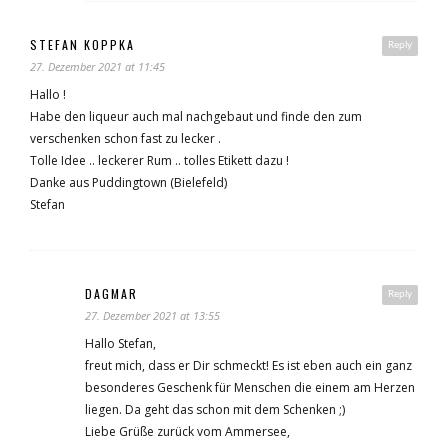
STEFAN KOPPKA
Reply
27. Dezember 2021 at 11:45
Hallo !
Habe den liqueur auch mal nachgebaut und finde den zum
verschenken schon fast zu lecker .
Tolle Idee .. leckerer Rum .. tolles Etikett dazu !
Danke aus Puddingtown (Bielefeld)
Stefan
DAGMAR
Reply
27. Dezember 2021 at 13:55
Hallo Stefan,
freut mich, dass er Dir schmeckt! Es ist eben auch ein ganz
besonderes Geschenk für Menschen die einem am Herzen
liegen. Da geht das schon mit dem Schenken ;)
Liebe Grüße zurück vom Ammersee,