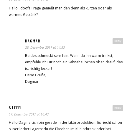
Hallo…doofe Frage genießt man den denn als kurzen oder als
warmes Getränk?
DAGMAR
Reply
26. Dezember 2017 at 14:53
Beides schmeckt sehr fein. Wenn du ihn warm trinkst,
empfehle ich Dir noch ein Sahnehäubchen oben drauf, das
ist richtig lecker!
Liebe Grüße,
Dagmar
STEFFI
Reply
17. Dezember 2017 at 10:43
Hallo Dagmar,ich bin gerade in der Likörproduktion. Es riecht schon
super lecker.Lagerst du die Flaschen im Kühlschrank oder bei