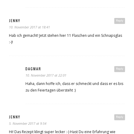
JENNY
Reply
10. November 2017 at 18:41
Hab ich gemacht! Jetzt stehen hier 11 Flaschen und ein Schnapsglas
:-)!
DAGMAR
Reply
10. November 2017 at 22:01
Haha, dann hoffe ich, dass er schmeckt und dass er es bis
zu den Feiertagen übersteht :)
JENNY
Reply
5. November 2017 at 9:54
Hi! Das Rezept klingt super lecker :-) Hast Du eine Erfahrung wie