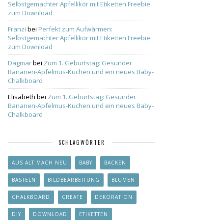
Selbstgemachter Apfellikör mit Etiketten Freebie
zum Download
Franzi
bei
Perfekt zum Aufwärmen:
Selbstgemachter Apfellikör mit Etiketten Freebie
zum Download
Dagmar
bei
Zum 1. Geburtstag: Gesunder
Bananen-Apfelmus-Kuchen und ein neues Baby-
Chalkboard
Elisabeth
bei
Zum 1. Geburtstag: Gesunder
Bananen-Apfelmus-Kuchen und ein neues Baby-
Chalkboard
SCHLAGWÖRTER
AUS ALT MACH NEU
BABY
BACKEN
BASTELN
BILDBEARBEITUNG
BLUMEN
CHALKBOARD
CREATE
DEKORATION
DIY
DOWNLOAD
ETIKETTEN