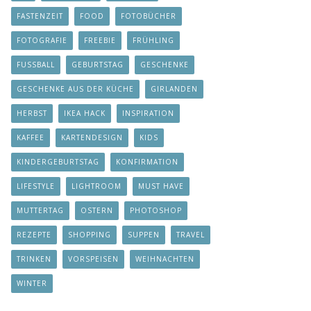
FASTENZEIT
FOOD
FOTOBÜCHER
FOTOGRAFIE
FREEBIE
FRÜHLING
FUSSBALL
GEBURTSTAG
GESCHENKE
GESCHENKE AUS DER KÜCHE
GIRLANDEN
HERBST
IKEA HACK
INSPIRATION
KAFFEE
KARTENDESIGN
KIDS
KINDERGEBURTSTAG
KONFIRMATION
LIFESTYLE
LIGHTROOM
MUST HAVE
MUTTERTAG
OSTERN
PHOTOSHOP
REZEPTE
SHOPPING
SUPPEN
TRAVEL
TRINKEN
VORSPEISEN
WEIHNACHTEN
WINTER