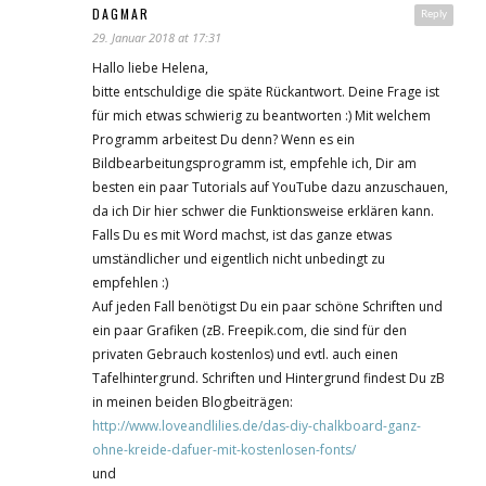
DAGMAR
Reply
29. Januar 2018 at 17:31
Hallo liebe Helena,
bitte entschuldige die späte Rückantwort. Deine Frage ist
für mich etwas schwierig zu beantworten :) Mit welchem
Programm arbeitest Du denn? Wenn es ein
Bildbearbeitungsprogramm ist, empfehle ich, Dir am
besten ein paar Tutorials auf YouTube dazu anzuschauen,
da ich Dir hier schwer die Funktionsweise erklären kann.
Falls Du es mit Word machst, ist das ganze etwas
umständlicher und eigentlich nicht unbedingt zu
empfehlen :)
Auf jeden Fall benötigst Du ein paar schöne Schriften und
ein paar Grafiken (zB. Freepik.com, die sind für den
privaten Gebrauch kostenlos) und evtl. auch einen
Tafelhintergrund. Schriften und Hintergrund findest Du zB
in meinen beiden Blogbeiträgen:
http://www.loveandlilies.de/das-diy-chalkboard-ganz-
ohne-kreide-dafuer-mit-kostenlosen-fonts/
und