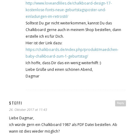
http://www.loveandlilies.de/chalkboard-design-17-
kostenlose-fonts-neue-geburtstagsposter-und-
einladungen-im-retrostil/
Solltest Du gar nicht weiterkommen, kannst Du das
Chalkboard gerne auch in meinem Shop bestellen, dann
erstelle ich es für Dich.
Hier ist der Link dazu:
https://chalkboards.de/index.php/produkt/maedchen-
baby-chalkboard-zum-1-geburtstag/
Ich hoffe, dass Dir das ein wenig weiterhilft :)
Liebe Grüße und einen schönen Abend,
Dagmar
STEFFI
Reply
26. Oktober 2017 at 11:43
Liebe Dagmar,
ich würde gern ein Chalkboard 1987 als PDF Datei bestellen. Ab
wann ist dies wieder möglich?