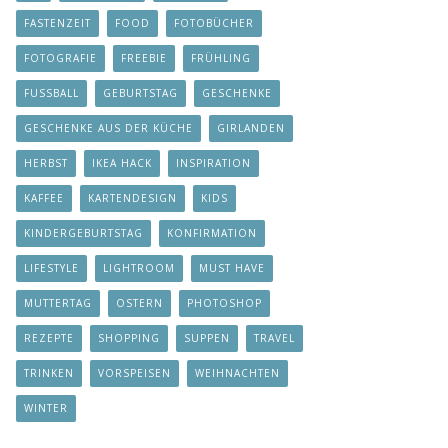
FASTENZEIT
FOOD
FOTOBÜCHER
FOTOGRAFIE
FREEBIE
FRÜHLING
FUSSBALL
GEBURTSTAG
GESCHENKE
GESCHENKE AUS DER KÜCHE
GIRLANDEN
HERBST
IKEA HACK
INSPIRATION
KAFFEE
KARTENDESIGN
KIDS
KINDERGEBURTSTAG
KONFIRMATION
LIFESTYLE
LIGHTROOM
MUST HAVE
MUTTERTAG
OSTERN
PHOTOSHOP
REZEPTE
SHOPPING
SUPPEN
TRAVEL
TRINKEN
VORSPEISEN
WEIHNACHTEN
WINTER