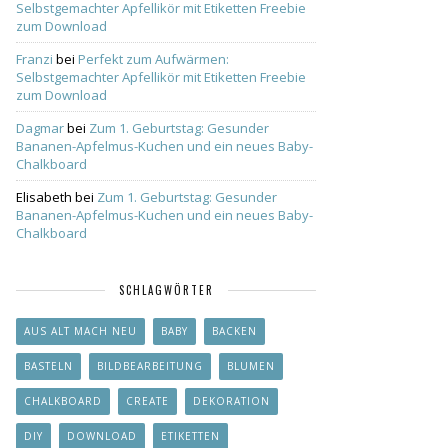
Selbstgemachter Apfellikör mit Etiketten Freebie
zum Download
Franzi
bei
Perfekt zum Aufwärmen:
Selbstgemachter Apfellikör mit Etiketten Freebie
zum Download
Dagmar
bei
Zum 1. Geburtstag: Gesunder
Bananen-Apfelmus-Kuchen und ein neues Baby-
Chalkboard
Elisabeth
bei
Zum 1. Geburtstag: Gesunder
Bananen-Apfelmus-Kuchen und ein neues Baby-
Chalkboard
SCHLAGWÖRTER
AUS ALT MACH NEU
BABY
BACKEN
BASTELN
BILDBEARBEITUNG
BLUMEN
CHALKBOARD
CREATE
DEKORATION
DIY
DOWNLOAD
ETIKETTEN