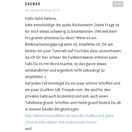
DAGMAR
Reply
29. Januar 2018 at 17:31
Hallo liebe Helena,
bitte entschuldige die späte Rückantwort. Deine Frage ist
für mich etwas schwierig zu beantworten :) Mit welchem
Programm arbeitest Du denn? Wenn es ein
Bildbearbeitungsprogramm ist, empfehle ich, Dir am
besten ein paar Tutorials auf YouTube dazu anzuschauen,
da ich Dir hier schwer die Funktionsweise erklären kann.
Falls Du es mit Word machst, ist das ganze etwas
umständlicher und eigentlich nicht unbedingt zu
empfehlen :)
Auf jeden Fall benötigst Du ein paar schöne Schriften und
ein paar Grafiken (zB. Freepik.com, die sind für den
privaten Gebrauch kostenlos) und evtl. auch einen
Tafelhintergrund. Schriften und Hintergrund findest Du zB
in meinen beiden Blogbeiträgen:
http://www.loveandlilies.de/das-diy-chalkboard-ganz-
ohne-kreide-dafuer-mit-kostenlosen-fonts/
und