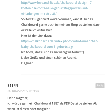
http://www.loveandlilies.de/chalkboard-design-17-
kostenlose-fonts-neue-geburtstagsposter-und-
einladungen-im-retrostil/
Solltest Du gar nicht weiterkommen, kannst Du das
Chalkboard gerne auch in meinem Shop bestellen, dann
erstelle ich es für Dich.
Hier ist der Link dazu:
https://chalkboards.de/index.php/produkt/maedchen-
baby-chalkboard-zum-1-geburtstag/
Ich hoffe, dass Dir das ein wenig weiterhilft :)
Liebe Grüße und einen schönen Abend,
Dagmar
STEFFI
Reply
26. Oktober 2017 at 11:43
Liebe Dagmar,
ich würde gern ein Chalkboard 1987 als PDF Datei bestellen. Ab
wann ist dies wieder möglich?