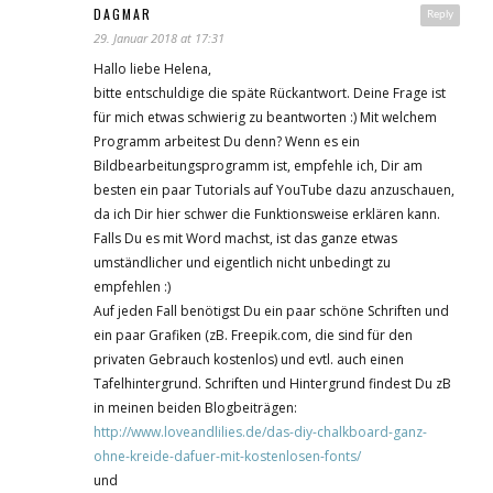
DAGMAR
Reply
29. Januar 2018 at 17:31
Hallo liebe Helena,
bitte entschuldige die späte Rückantwort. Deine Frage ist
für mich etwas schwierig zu beantworten :) Mit welchem
Programm arbeitest Du denn? Wenn es ein
Bildbearbeitungsprogramm ist, empfehle ich, Dir am
besten ein paar Tutorials auf YouTube dazu anzuschauen,
da ich Dir hier schwer die Funktionsweise erklären kann.
Falls Du es mit Word machst, ist das ganze etwas
umständlicher und eigentlich nicht unbedingt zu
empfehlen :)
Auf jeden Fall benötigst Du ein paar schöne Schriften und
ein paar Grafiken (zB. Freepik.com, die sind für den
privaten Gebrauch kostenlos) und evtl. auch einen
Tafelhintergrund. Schriften und Hintergrund findest Du zB
in meinen beiden Blogbeiträgen:
http://www.loveandlilies.de/das-diy-chalkboard-ganz-
ohne-kreide-dafuer-mit-kostenlosen-fonts/
und