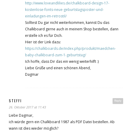
http://www.loveandlilies.de/chalkboard-design-17-
kostenlose-fonts-neue-geburtstagsposter-und-
einladungen-im-retrostil/
Solltest Du gar nicht weiterkommen, kannst Du das
Chalkboard gerne auch in meinem Shop bestellen, dann
erstelle ich es für Dich.
Hier ist der Link dazu:
https://chalkboards.de/index.php/produkt/maedchen-
baby-chalkboard-zum-1-geburtstag/
Ich hoffe, dass Dir das ein wenig weiterhilft :)
Liebe Grüße und einen schönen Abend,
Dagmar
STEFFI
Reply
26. Oktober 2017 at 11:43
Liebe Dagmar,
ich würde gern ein Chalkboard 1987 als PDF Datei bestellen. Ab
wann ist dies wieder möglich?