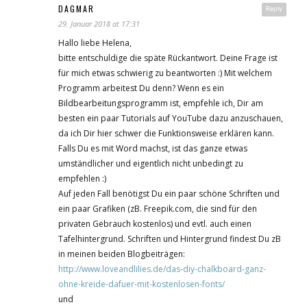
DAGMAR
Reply
29. Januar 2018 at 17:31
Hallo liebe Helena,
bitte entschuldige die späte Rückantwort. Deine Frage ist
für mich etwas schwierig zu beantworten :) Mit welchem
Programm arbeitest Du denn? Wenn es ein
Bildbearbeitungsprogramm ist, empfehle ich, Dir am
besten ein paar Tutorials auf YouTube dazu anzuschauen,
da ich Dir hier schwer die Funktionsweise erklären kann.
Falls Du es mit Word machst, ist das ganze etwas
umständlicher und eigentlich nicht unbedingt zu
empfehlen :)
Auf jeden Fall benötigst Du ein paar schöne Schriften und
ein paar Grafiken (zB. Freepik.com, die sind für den
privaten Gebrauch kostenlos) und evtl. auch einen
Tafelhintergrund. Schriften und Hintergrund findest Du zB
in meinen beiden Blogbeiträgen:
http://www.loveandlilies.de/das-diy-chalkboard-ganz-
ohne-kreide-dafuer-mit-kostenlosen-fonts/
und