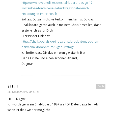
http://www.loveandlilies.de/chalkboard-design-17-
kostenlose-fonts-neue-geburtstagsposter-und-
einladungen-im-retrostil/
Solltest Du gar nicht weiterkommen, kannst Du das
Chalkboard gerne auch in meinem Shop bestellen, dann
erstelle ich es für Dich.
Hier ist der Link dazu:
https://chalkboards.de/index.php/produkt/maedchen-
baby-chalkboard-zum-1-geburtstag/
Ich hoffe, dass Dir das ein wenig weiterhilft :)
Liebe Grüße und einen schönen Abend,
Dagmar
STEFFI
Reply
26. Oktober 2017 at 11:43
Liebe Dagmar,
ich würde gern ein Chalkboard 1987 als PDF Datei bestellen. Ab
wann ist dies wieder möglich?