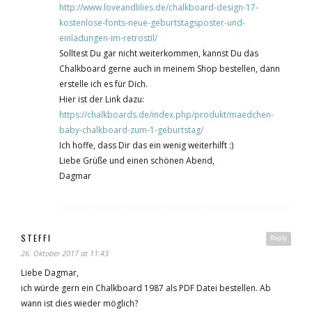
http://www.loveandlilies.de/chalkboard-design-17-
kostenlose-fonts-neue-geburtstagsposter-und-
einladungen-im-retrostil/
Solltest Du gar nicht weiterkommen, kannst Du das
Chalkboard gerne auch in meinem Shop bestellen, dann
erstelle ich es für Dich.
Hier ist der Link dazu:
https://chalkboards.de/index.php/produkt/maedchen-
baby-chalkboard-zum-1-geburtstag/
Ich hoffe, dass Dir das ein wenig weiterhilft :)
Liebe Grüße und einen schönen Abend,
Dagmar
STEFFI
Reply
26. Oktober 2017 at 11:43
Liebe Dagmar,
ich würde gern ein Chalkboard 1987 als PDF Datei bestellen. Ab
wann ist dies wieder möglich?