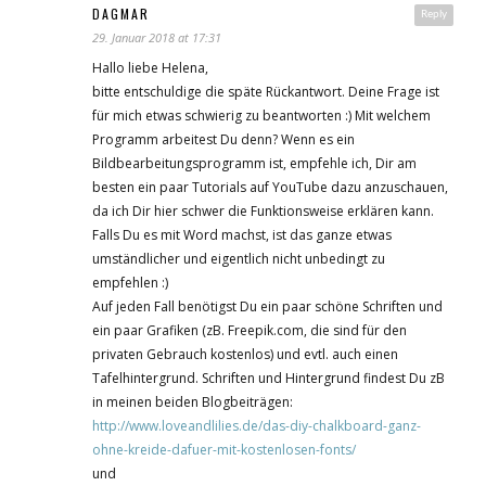
DAGMAR
Reply
29. Januar 2018 at 17:31
Hallo liebe Helena,
bitte entschuldige die späte Rückantwort. Deine Frage ist
für mich etwas schwierig zu beantworten :) Mit welchem
Programm arbeitest Du denn? Wenn es ein
Bildbearbeitungsprogramm ist, empfehle ich, Dir am
besten ein paar Tutorials auf YouTube dazu anzuschauen,
da ich Dir hier schwer die Funktionsweise erklären kann.
Falls Du es mit Word machst, ist das ganze etwas
umständlicher und eigentlich nicht unbedingt zu
empfehlen :)
Auf jeden Fall benötigst Du ein paar schöne Schriften und
ein paar Grafiken (zB. Freepik.com, die sind für den
privaten Gebrauch kostenlos) und evtl. auch einen
Tafelhintergrund. Schriften und Hintergrund findest Du zB
in meinen beiden Blogbeiträgen:
http://www.loveandlilies.de/das-diy-chalkboard-ganz-
ohne-kreide-dafuer-mit-kostenlosen-fonts/
und